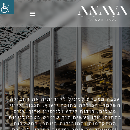
ענבה מספקת למעגל לקוחותיה את החבילה
השלמה, הכוללת בתוכה ייעוץ, תכנון וליווי
משלים, הודות לידע ולניסיון ארוך שנים
בתחום. אלו נעשים תוך שימוש בטכנולוגיות
המתקדמות והמובילות ביותר, המשלבות
אסתטיקה מרשימה ועיצוב קפדני, ליצירת