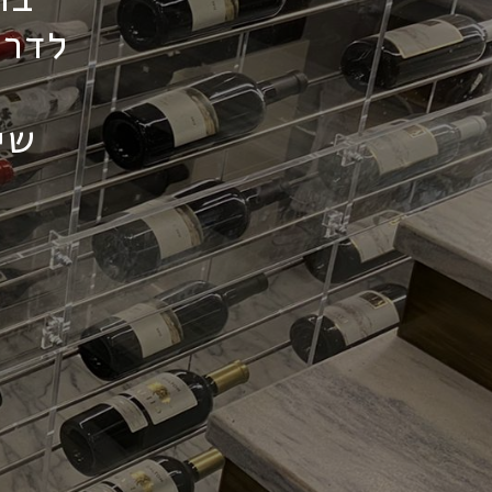
לדרי
ו
שי