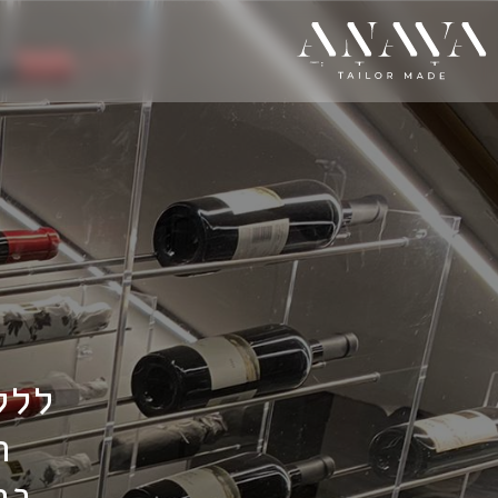
ללק
ה
בת