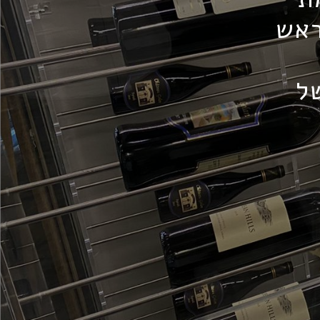
ראש
ל